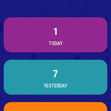
1
TODAY
7
YESTERDAY