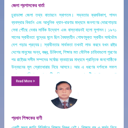
জেলা প্রশাসকের বার্তা
চুয়াডাঙ্গা জেলা তথ্য বাতায়নে স্বাগতম। সভ্যতার ক্রমবিকাশ, শাসন
ব্যবস্থার বিবর্তন এবং আধুনিক ধ্যান-ধারণার মাধ্যমে জনগণের দোরগোড়ায়
সেবা পৌঁছে দেবার সার্বিক উদ্যোগ এবং বাস্তবায়নই হলো সুশাসন। ১৯৭১
সালের স্বাধীনতা যুদ্ধের মূলে ছিল বৈষম্যহীন শোষণমুক্ত স্বাধীন সার্বভৌম
দেশ গড়ার প্রত্যয়। স্বাধীনতার সার্থকতা তখনই লাভ করবে যখন রাষ্ট্র
দেশের মানুষের অন্ন, বস্ত্র, চিকিৎসা, শিক্ষার মত মৌলিক চাহিদাগুলো পূরণের
পর রাষ্ট্রের সসীম সম্পদের সর্বোচ্চ ব্যবহারের মাধ্যমে প্রান্তিক জনগোষ্ঠিকে
উন্নয়নের মূল স্রোতধারায় নিয়ে আসবে। আর এ ধরণের দর্শনকে সফল
করার মূল হাতিয়ার হলো একটি অধিক সক্ষম জনকল্যানমুখী প্রশাসন ব্যবস্থা
Read More
গড়ে তোলা। ডিজিটাল বাংলাদেশ গড়ার প্রত্যয়ে বর্তমান সরকারের
ভিশন-২০২১ এদেশের উন্নয়নে দিয়েছে এক নতুন মাত্রা।
একুশ শতকের চ্যালেঞ্জ মোকাবেলায় বর্তমান সরকার সাধারণ মানুষের জীবনযাত্রার মান
মাধ্যমে মধ্যম আয়ের দেশ ও তথ্য প্রযুক্তি সমৃদ্ধ ডিজিটাল বাংলাদেশ
প্রধান শিক্ষকের বাণী
গঠনের লক্ষ্যে ‘রূপকল্প ২০২১’ ঘোষণা করেছে। ধারবাহিক উন্নয়নের
মাধ্যমে দেশকে মধ্যমে আয়ের পর্যায় পেরিয়ে শান্তিপূর্ণ, সুখী-সমৃদ্ধ এক
একটি সভ্য জাতি বিনির্মানে শিক্ষার বিকল্প নেই। শিক্ষার রস ও মার্ধুয নিয়ে